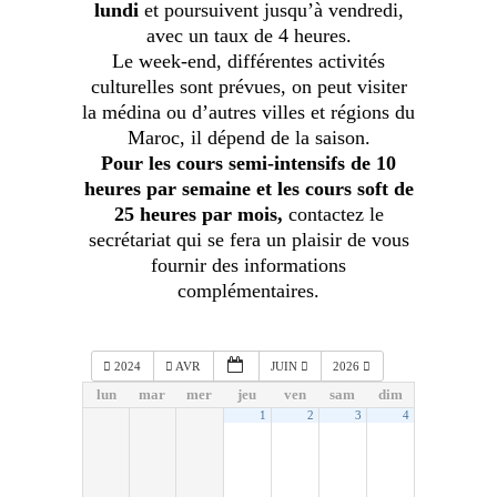
lundi
et poursuivent jusqu’à vendredi,
avec un taux de 4 heures.
Le week-end, différentes activités
culturelles sont prévues, on peut visiter
la médina ou d’autres villes et régions du
Maroc, il dépend de la saison.
Pour les cours semi-intensifs de 10
heures par semaine et les cours soft de
25 heures par mois,
contactez le
secrétariat qui se fera un plaisir de vous
fournir des informations
complémentaires.
2024
AVR
JUIN
2026
lun
mar
mer
jeu
ven
sam
dim
1
2
3
4