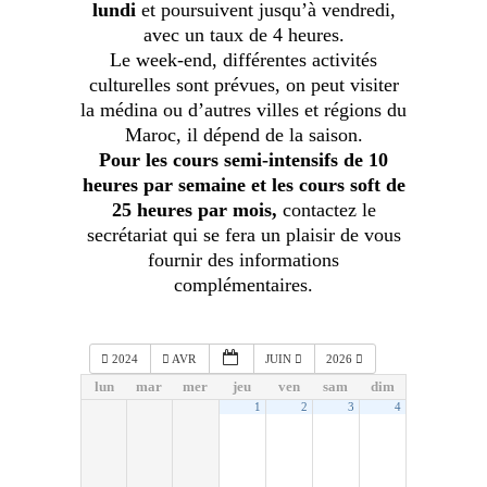
lundi
et poursuivent jusqu’à vendredi,
avec un taux de 4 heures.
Le week-end, différentes activités
culturelles sont prévues, on peut visiter
la médina ou d’autres villes et régions du
Maroc, il dépend de la saison.
Pour les cours semi-intensifs de 10
heures par semaine et les cours soft de
25 heures par mois,
contactez le
secrétariat qui se fera un plaisir de vous
fournir des informations
complémentaires.
2024
AVR
JUIN
2026
lun
mar
mer
jeu
ven
sam
dim
1
2
3
4