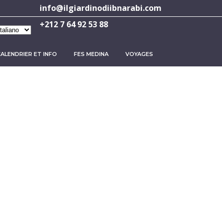
info@ilgiardinodiibnarabi.com
+212 7 64 92 53 88
hoisir
ne
angue
ALENDRIER ET INFO
FES MEDINA
VOYAGES
fo